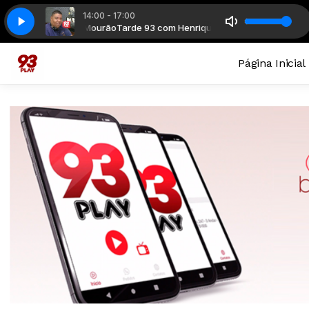
14:00 - 17:00
93 com Henrique Mourão
93 Play
93 Play
Tarde 93 com Henrique Mourão
Página Inicial